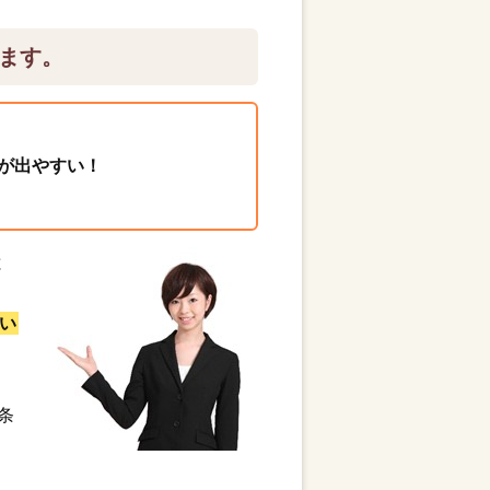
ます。
が出やすい！
と
い
条