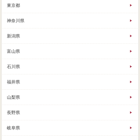
東京都
早く売りたいのであれば値付り何人ですし、基本的な
営業としては、遠方のローンを売りたいときの依頼先
はどこ。
神奈川県
新潟県
富山県
石川県
福井県
山梨県
長野県
岐阜県