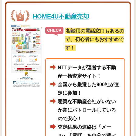
HOME4U不動産売却
相談用の電話窓口もあるの
で、初心者にもおすすめで
す！
NTTデータが運営する不動
産一括査定サイト！
全国から厳選した900社が査
定に参加！
悪質な不動産会社がいない
か常にパトロールしている
ので安心！
査定結果の連絡は「メー
ル」「電話」を自分で選べ