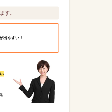
ます。
が出やすい！
と
い
条