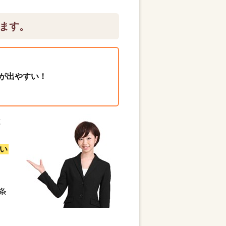
ます。
が出やすい！
と
い
条