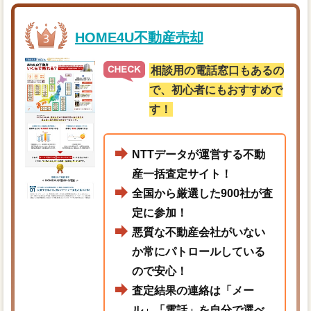
HOME4U不動産売却
相談用の電話窓口もあるの
で、初心者にもおすすめで
す！
NTTデータが運営する不動
産一括査定サイト！
全国から厳選した900社が査
定に参加！
悪質な不動産会社がいない
か常にパトロールしている
ので安心！
査定結果の連絡は「メー
ル」「電話」を自分で選べ