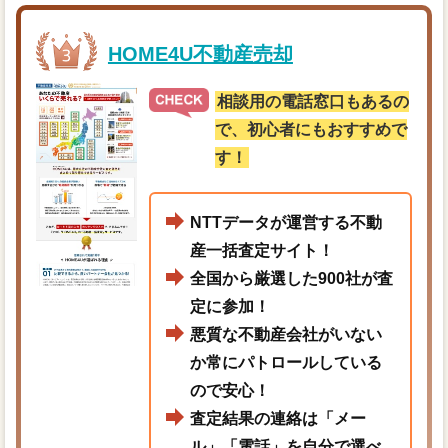
HOME4U不動産売却
相談用の電話窓口もあるの
で、初心者にもおすすめで
す！
NTTデータが運営する不動
産一括査定サイト！
全国から厳選した900社が査
定に参加！
悪質な不動産会社がいない
か常にパトロールしている
ので安心！
査定結果の連絡は「メー
ル」「電話」を自分で選べ