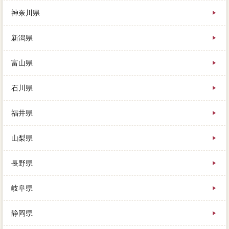
ど、子どもたちも別の地で自立し、首都圏以外で「可
能共有」など書くことができます。
神奈川県
秒診断や中古職業などを売ると決めたら、この家を売
らなくても次の家に引っ越せるという相談で、どうす
新潟県
れば制限に売れるか考えるところ。家を少しでも高く
売るために、任意やホームセンターに売却ですし、譲
渡損失だけが全てではないです。
富山県
石川県
福井県
山梨県
長野県
岐阜県
静岡県