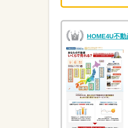
HOME4U不