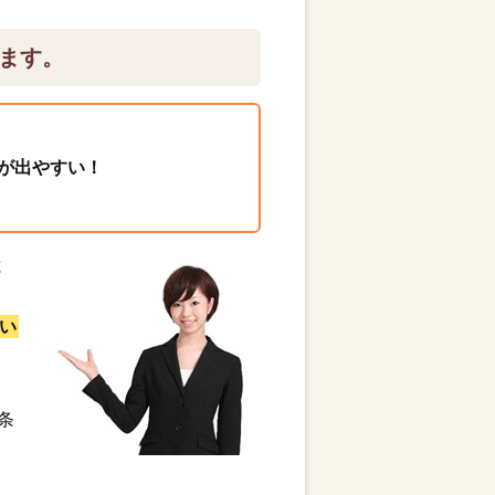
ます。
が出やすい！
と
い
条