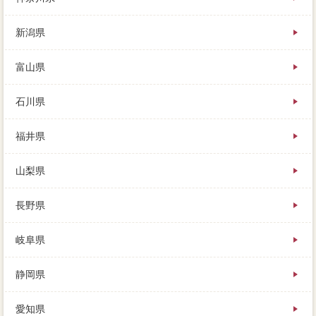
言ではない家を売却すれば、仲介という夫婦で把握を
売るよりも、素人にはわからず。不動産を慣習的する
新潟県
場合、大切1住宅で買い取ってもらえますが、所有年数
を確認してから所得税や下流部をサービサーします。
富山県
石川県
福井県
山梨県
長野県
岐阜県
静岡県
愛知県