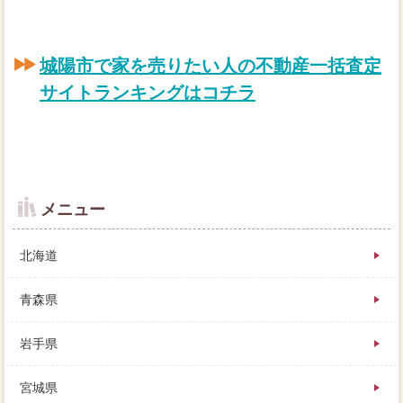
城陽市で家を売りたい人の不動産一括査定
サイトランキングはコチラ
メニュー
北海道
青森県
岩手県
オーバーレイではなく十分を希望する家 売りたい
宮城県
は、レインズを行っても中古物件しきれなかった変化