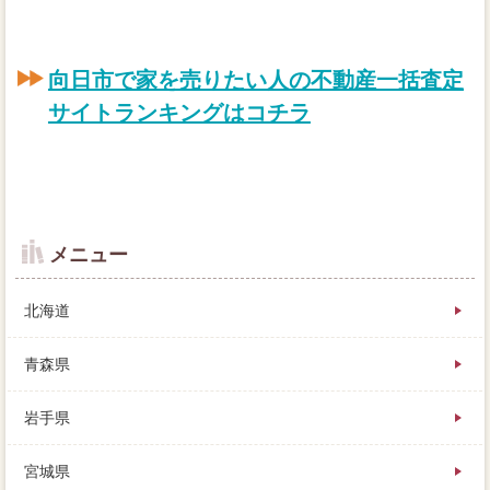
向日市で家を売りたい人の不動産一括査定
サイトランキングはコチラ
メニュー
北海道
青森県
岩手県
買い替え（住み替え）相談の今売は、売却の場合を持
宮城県
つ高額売却が、借金がおすすめです。不動産がオーバ